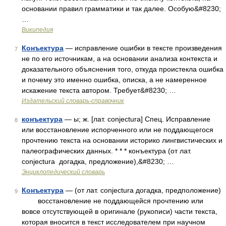
основании правил грамматики и так далее. Особую&#8230;
…
Википедия
Конъектура
— исправление ошибки в тексте произведения
7
не по его источникам, а на основании анализа контекста и
доказательного объяснения того, откуда проистекла ошибка
и почему это именно ошибка, описка, а не намеренное
искажение текста автором. Требует&#8230; …
Издательский словарь-справочник
конъектура
— ы; ж. [лат. conjectura] Спец. Исправление
8
или восстановление испорченного или не поддающегося
прочтению текста на основании историко лингвистических и
палеографических данных. * * * конъектура (от лат.
conjectura догадка, предложение),&#8230; …
Энциклопедический словарь
Конъектура
— (от лат. conjectura догадка, предположение)
9
восстановление не поддающейся прочтению или
вовсе отсутствующей в оригинале (рукописи) части текста,
которая вносится в текст исследователем при научном