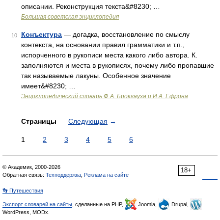
описании. Реконструкция текста&#8230; …
Большая советская энциклопедия
Конъектура
— догадка, восстановление по смыслу
10
контекста, на основании правил грамматики и т.п.,
испорченного в рукописи места какого либо автора. К.
заполняются и места в рукописях, почему либо пропавшие
так называемые лакуны. Особенное значение
имеет&#8230; …
Энциклопедический словарь Ф.А. Брокгауза и И.А. Ефрона
Страницы
Следующая
→
1
2
3
4
5
6
© Академик, 2000-2026
18+
Обратная связь:
Техподдержка
,
Реклама на сайте
👣 Путешествия
Экспорт словарей на сайты
, сделанные на PHP,
Joomla,
Drupal,
WordPress, MODx.