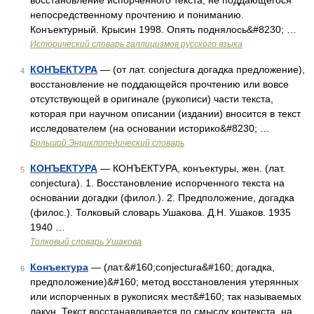
восстановление испорченного текста, не поддающегося
непосредственному прочтению и пониманию.
Конъектурный. Крысин 1998. Опять поднялось&#8230; …
Исторический словарь галлицизмов русского языка
КОНЪЕКТУРА
— (от лат. conjectura догадка предложение),
4
восстановление не поддающейся прочтению или вовсе
отсутствующей в оригинале (рукописи) части текста,
которая при научном описании (издании) вносится в текст
исследователем (на основании историко&#8230; …
Большой Энциклопедический словарь
КОНЪЕКТУРА
— КОНЪЕКТУРА, конъектуры, жен. (лат.
5
conjectura). 1. Восстановление испорченного текста на
основании догадки (филол.). 2. Предположение, догадка
(филос.). Толковый словарь Ушакова. Д.Н. Ушаков. 1935
1940 …
Толковый словарь Ушакова
Конъектура
— (лат.&#160;conjectura&#160; догадка,
6
предположение)&#160; метод восстановления утерянных
или испорченных в рукописях мест&#160; так называемых
лакун. Текст восстанавливается по смыслу контекста, на